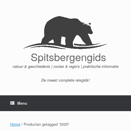
Ga
naar
de
inhoud
Spitsbergengids
natuur & geschiedenis | routes & regio's | praktische informatie
De meest complete reisgids!
Menu
Home
/ Producten getagged “2025”