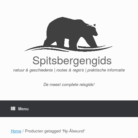
Ga
naar
de
inhoud
Spitsbergengids
natuur & geschiedenis | routes & regio's | praktische informatie
De meest complete reisgids!
Menu
Home
/ Producten getagged “Ny-Ålesund”