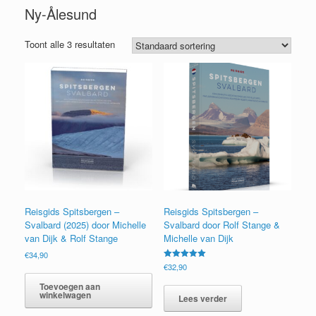
Ny-Ålesund
Toont alle 3 resultaten
Reisgids Spitsbergen –
Reisgids Spitsbergen –
Svalbard (2025) door Michelle
Svalbard door Rolf Stange &
van Dijk & Rolf Stange
Michelle van Dijk
€
34,90
Gewaardeerd
€
32,90
5.00
uit 5
Toevoegen aan
winkelwagen
Lees verder