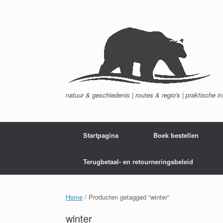
Ga
naar
de
inhoud
natuur & geschiedenis | routes & regio's | praktische i
Startpagina
Boek bestellen
Terugbetaal- en retourneringsbeleid
Home
/ Producten getagged “winter”
winter