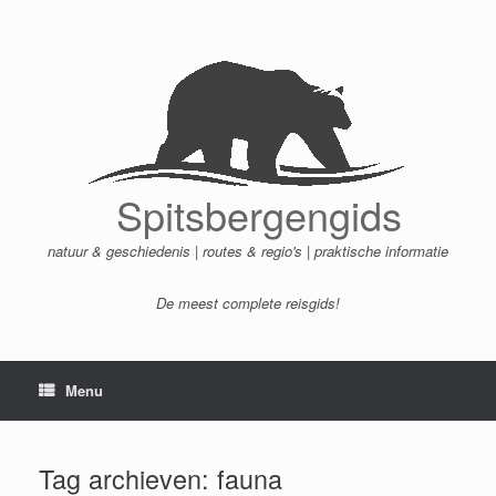
Ga
naar
de
inhoud
Spitsbergengids
natuur & geschiedenis | routes & regio's | praktische informatie
De meest complete reisgids!
Menu
Tag archieven:
fauna