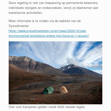
Deze regeling is niet van toepassing op permanente bewoners,
individuele reizigers en onderzoekers, tenzij zij deelnemen aan
toeristische activiteiten.
Meer informatie is te vinden via de website van de
Sysselmester:
https://www.sysselmesteren.no/en/news/2024/12/new-
environmental-regulations-enters-into-force-on-1-january/
Ook voor kamperen gelden vanaf 2025 nieuwe regels.