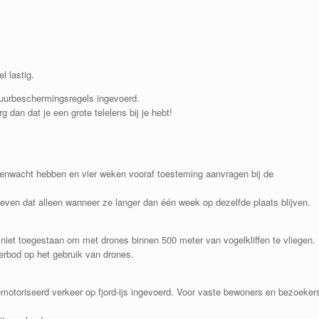
l lastig.
tuurbeschermingsregels ingevoerd.
 dan dat je een grote telelens bij je hebt!
renwacht hebben en vier weken vooraf toesteming aanvragen bij de
even dat alleen wanneer ze langer dan één week op dezelfde plaats blijven.
 niet toegestaan ​​om met drones binnen 500 meter van vogelkliffen te vliegen.
erbod op het gebruik van drones.
emotoriseerd verkeer op fjord-ijs ingevoerd. Voor vaste bewoners en bezoeker