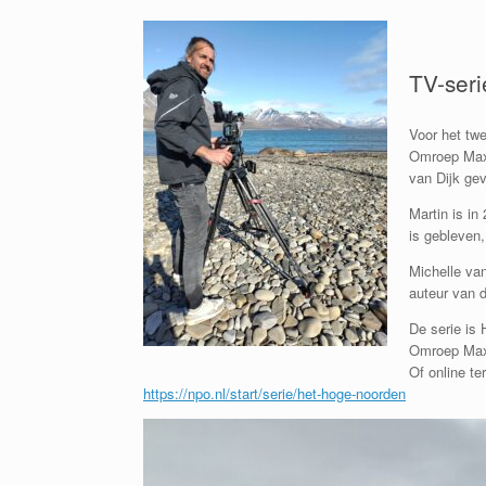
TV-ser
Voor het twe
Omroep Max 
van Dijk gev
Martin is i
is gebleven,
Michelle van
auteur van 
De serie is 
Omroep Ma
Of online te
https://npo.nl/start/serie/het-hoge-noorden