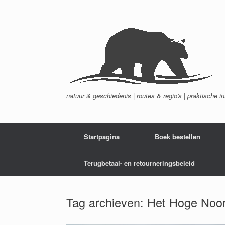
Ga
naar
de
inhoud
natuur & geschiedenis | routes & regio's | praktische i
Startpagina
Boek bestellen
Terugbetaal- en retourneringsbeleid
Tag archieven:
Het Hoge Noo