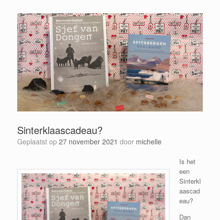
Sinterklaascadeau?
Geplaatst op
27 november 2021
door
michelle
Is het
een
Sinterkl
aascad
eau?
Dan