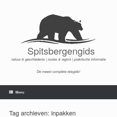
Ga
naar
de
inhoud
Spitsbergengids
natuur & geschiedenis | routes & regio's | praktische informatie
De meest complete reisgids!
Menu
Tag archieven:
inpakken