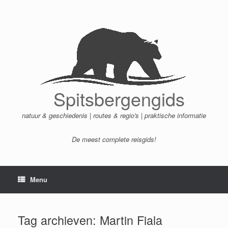
Ga
naar
de
inhoud
Spitsbergengids
natuur & geschiedenis | routes & regio's | praktische informatie
De meest complete reisgids!
Menu
Tag archieven:
Martin Fiala