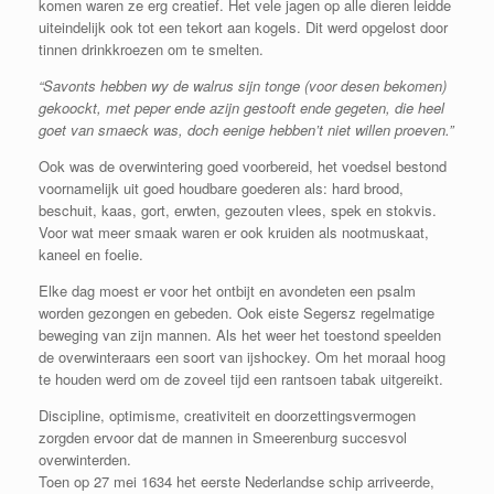
komen waren ze erg creatief. Het vele jagen op alle dieren leidde
uiteindelijk ook tot een tekort aan kogels. Dit werd opgelost door
tinnen drinkkroezen om te smelten.
“Sav
onts hebben wy de walrus sijn tonge (voor desen bekomen)
gekoockt, met peper ende azijn gestooft ende gegeten, die heel
goet van smaeck was, doch eenige hebben’t niet willen proeven.”
Ook was de overwintering goed voorbereid, het voedsel bestond
voornamelijk uit goed houdbare goederen als: hard brood,
beschuit, kaas, gort, erwten, gezouten vlees, spek en stokvis.
Voor wat meer smaak waren er ook kruiden als nootmuskaat,
kaneel en foelie.
Elke dag moest er voor het ontbijt en avondeten een psalm
worden gezongen en gebeden. Ook eiste Segersz regelmatige
beweging van zijn mannen. Als het weer het toestond speelden
de overwinteraars een soort van ijshockey. Om het moraal hoog
te houden werd om de zoveel tijd een rantsoen tabak uitgereikt.
Discipline, optimisme, creativiteit en doorzettingsvermogen
zorgden ervoor dat de mannen in Smeerenburg succesvol
overwinterden.
Toen op 27 mei 1634 het eerste Nederlandse schip arriveerde,