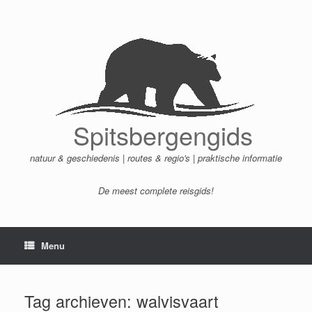
Ga
naar
de
inhoud
Spitsbergengids
natuur & geschiedenis | routes & regio's | praktische informatie
De meest complete reisgids!
Menu
Tag archieven:
walvisvaart