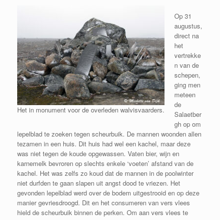
Op 31
augustus,
direct na
het
vertrekke
n van de
schepen,
ging men
meteen
de
Het in monument voor de overleden walvisvaarders.
Salaetber
gh op om
lepelblad te zoeken tegen scheurbuik. De mannen woonden allen
tezamen in een huis. Dit huis had wel een kachel, maar deze
was niet tegen de koude opgewassen. Vaten bier, wijn en
karnemelk bevroren op slechts enkele ‘voeten’ afstand van de
kachel. Het was zelfs zo koud dat de mannen in de poolwinter
niet durfden te gaan slapen uit angst dood te vriezen. Het
gevonden lepelblad werd over de bodem uitgestrooid en op deze
manier gevriesdroogd. Dit en het consumeren van vers vlees
hield de scheurbuik binnen de perken. Om aan vers vlees te