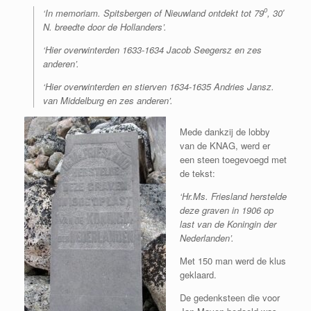
o
‘
In memoriam. Spitsbergen of Nieuwland ontdekt tot 79
, 30′
N. breedte door de Hollanders’.
‘Hier overwinterden 1633-1634 Jacob Seegersz en zes
anderen’.
‘Hier overwinterden en stierven 1634-1635 Andries Jansz.
van Middelburg en zes anderen’.
Mede dankzij de lobby
van de KNAG, werd er
een steen toegevoegd met
de tekst:
‘Hr.Ms. Friesland herstelde
deze graven in 1906 op
last van de Koningin der
Nederlanden’.
Met 150 man werd de klus
geklaard.
De gedenksteen die voor