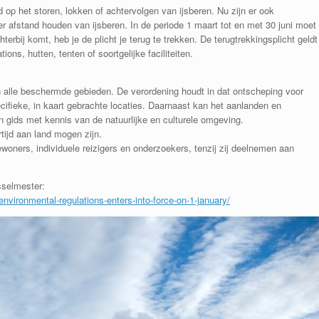
op het storen, lokken of achtervolgen van ijsberen. Nu zijn er ook
 afstand houden van ijsberen. In de periode 1 maart tot en met 30 juni moet
erbij komt, heb je de plicht je terug te trekken. De terugtrekkingsplicht geldt
ions, hutten, tenten of soortgelijke faciliteiten.
n in alle beschermde gebieden. De verordening houdt in dat ontscheping voor
ecifieke, in kaart gebrachte locaties. Daarnaast kan het aanlanden en
n gids met kennis van de natuurlijke en culturele omgeving.
tijd aan land mogen zijn.
woners, individuele reizigers en onderzoekers, tenzij zij deelnemen aan
sselmester:
vironmental-regulations-enters-into-force-on-1-january/