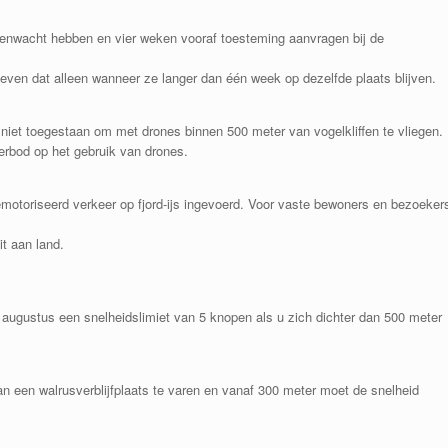
renwacht hebben en vier weken vooraf toesteming aanvragen bij de
even dat alleen wanneer ze langer dan één week op dezelfde plaats blijven.
 niet toegestaan ​​om met drones binnen 500 meter van vogelkliffen te vliegen.
erbod op het gebruik van drones.
emotoriseerd verkeer op fjord-ijs ingevoerd. Voor vaste bewoners en bezoeker
t aan land.
 31 augustus een snelheidslimiet van 5 knopen als u zich dichter dan 500 meter
n een walrusverblijfplaats te varen en vanaf 300 meter moet de snelheid