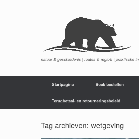
Ga
naar
de
inhoud
natuur & geschiedenis | routes & regio's | praktische i
Startpagina
Boek bestellen
Terugbetaal- en retourneringsbeleid
Tag archieven:
wetgeving