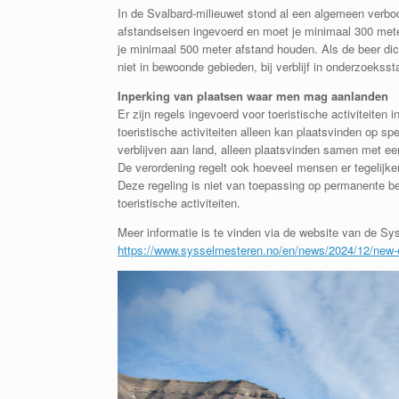
In de Svalbard-milieuwet stond al een algemeen verbod 
afstandseisen ingevoerd en moet je minimaal 300 meter
je minimaal 500 meter afstand houden. Als de beer dicht
niet in bewoonde gebieden, bij verblijf in onderzoeksstat
Inperking van plaatsen waar men mag aanlanden
Er zijn regels ingevoerd voor toeristische activiteite
toeristische activiteiten alleen kan plaatsvinden op sp
verblijven aan land, alleen plaatsvinden samen met ee
De verordening regelt ook hoeveel mensen er tegelijker
Deze regeling is niet van toepassing op permanente be
toeristische activiteiten.
Meer informatie is te vinden via de website van de Sy
https://www.sysselmesteren.no/en/news/2024/12/new-en