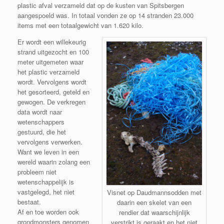
plastic afval verzameld dat op de kusten van Spitsbergen
aangespoeld was. In totaal vonden ze op 14 stranden 23.000
items met een totaalgewicht van 1.620 kilo.
Er wordt een willekeurig
strand uitgezocht en 100
meter uitgemeten waar
het plastic verzameld
wordt. Vervolgens wordt
het gesorteerd, geteld en
gewogen. De verkregen
data wordt naar
wetenschappers
gestuurd, die het
vervolgens verwerken.
Want we leven in een
wereld waarin zolang een
probleem niet
wetenschappelijk is
vastgelegd, het niet
Visnet op Daudmannsodden met
bestaat.
daarin een skelet van een
Af en toe worden ook
rendier dat waarschijnlijk
grondmonsters genomen
verstrikt is geraakt en het niet