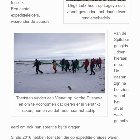
tegelijk.
Birgit Lutz heeft op Lågøya een
Een aantal
visnet gevonden met daarin twee
expeditieleiders,
rendierschedels.
waaronder de auteurs
van de
Spitsber
gengids
, doen
hieraan
mee.
De
gasten
zijn na
het zien
van al
Toeristen vinden een Visnet op Nordre Russøya
het
en om te voorkomen dat dieren er in verstrikt
afval
raken, nemen ze dat mee naar het schip.
vaak
gemotiv
eerd om ook hun steentje bij te dragen.
Sinds 2016 hebben toeristen die op expeditie-cruises waren