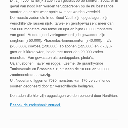
Dit zijn voornamelijk zaden van gecultiveerde soorten, zodat er in
geval van nood kan worden teruggegrepen op de nu bestaande
soorten en er niet weer opnieuw moet worden veredeld.
De meeste zaden die in de Seed Vault zijn opgeslagen, zijn
verschillende rassen rijst-, tarwe- en gerstgewassen; meer dan
150.000 monsters van tarwe en rijst en bijna 80.000 monsters
van gerst. Andere goed vertegenwoordigde gewassen zijn
sorghum (>50.000), Phaseolus-bonensoorten (>40.000), maïs
(>35.000), cowpea (>30.000), sojabonen (>25.000) en kikuyu-
gras en kikkererwten, beide met meer dan 20.000 zaden.
monsters. Van gewassen als aardappelen, pinda’s,
Cajanusbonen, haver en rogge, luzerne, de graanhydride
Tritikosecale en Brassica’s zijn tussen de 10.000 en 20.000
zaadmonsters aanwezig.
Uit Nederland liggen er 7580 monsters van 170 verschillende
soorten gedoneerd door 27 verschillende bedrijven.
De zaden die hier zijn opgeslagen worden beheerd door NordGen.
Bezoek de zadenbank virtueel.