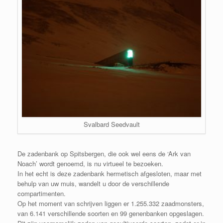
Svalbard Seedvault
De zadenbank op Spitsbergen, die ook wel eens de ‘Ark van
Noach’ wordt genoemd, is nu virtueel te bezoeken.
In het echt is deze zadenbank hermetisch afgesloten, maar met
behulp van uw muis, wandelt u door de verschillende
compartimenten.
Op het moment van schrijven liggen er 1.255.332 zaadmonsters,
van 6.141 verschillende soorten en 99 genenbanken opgeslagen.