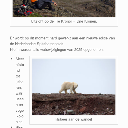
Uitzicht op de Tre Kronor = Drie Kronen.
Er wordt op dit moment hard gewerkt aan een nieuwe editie van
de Nederlandse Spitsbergengids.
Hierin worden alle wetswijzigingen van 2025 opgenomen.
Meer
afsta
nd
tot
ijsbe
ren,
walr
usse
n en
voge
lkolo
IJsbeer aan de wandel
nies.
Binn