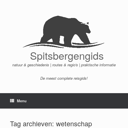
Ga
naar
de
inhoud
Spitsbergengids
natuur & geschiedenis | routes & regio's | praktische informatie
De meest complete reisgids!
Menu
Tag archieven:
wetenschap