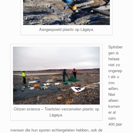
Aangespoeld plastic op Lågøya.
Spitsber
gen is
helaas
niet zo
ongerep
t als u
zou
willen.
Niet
alleen
komen
Citizen science – Toeristen verzamelen plastic op
er al
Lågøya.
ruim
400 jaar
mensen die hun sporen achtergelaten hebben, ook de