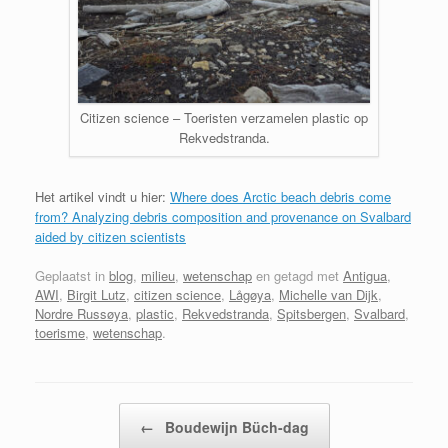
Citizen science – Toeristen verzamelen plastic op
Rekvedstranda.
Het artikel vindt u hier:
Where does Arctic beach debris come
from? Analyzing debris composition and provenance on Svalbard
aided by citizen scientists
Geplaatst in
blog
,
milieu
,
wetenschap
en getagd met
Antigua
,
AWI
,
Birgit Lutz
,
citizen science
,
Lågøya
,
Michelle van Dijk
,
Nordre Russøya
,
plastic
,
Rekvedstranda
,
Spitsbergen
,
Svalbard
,
toerisme
,
wetenschap
.
Bericht navigatie
←
Boudewijn Büch-dag