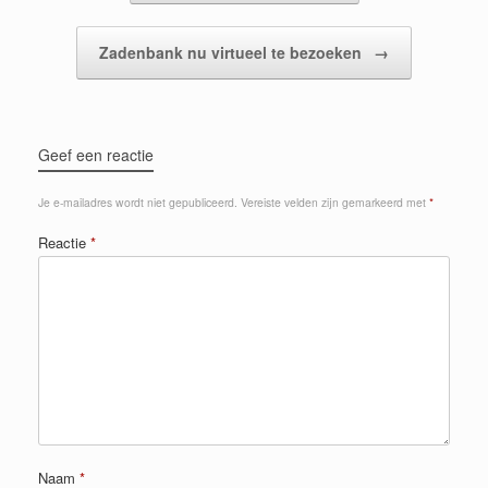
Zadenbank nu virtueel te bezoeken
→
Geef een reactie
Je e-mailadres wordt niet gepubliceerd.
Vereiste velden zijn gemarkeerd met
*
Reactie
*
Naam
*