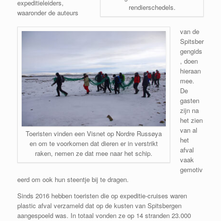
expeditieleiders,
rendierschedels.
waaronder de auteurs
van de
Spitsber
gengids
, doen
hieraan
mee.
De
gasten
zijn na
het zien
van al
Toeristen vinden een Visnet op Nordre Russøya
het
en om te voorkomen dat dieren er in verstrikt
afval
raken, nemen ze dat mee naar het schip.
vaak
gemotiv
eerd om ook hun steentje bij te dragen.
Sinds 2016 hebben toeristen die op expeditie-cruises waren
plastic afval verzameld dat op de kusten van Spitsbergen
aangespoeld was. In totaal vonden ze op 14 stranden 23.000