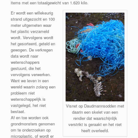
items met een totaalgewicht van 1.620 kilo.
Er wordt een willekeurig
strand uitgezocht en 100
meter uitgemeten waar
het plastic verzameld
wordt. Vervolgens wordt
het gesorteerd, geteld en
gewogen. De verkregen
data wordt naar
wetenschappers
gestuurd, die het
vervolgens verwerken.
Want we leven in een
wereld waarin zolang een
probleem niet
wetenschappelijk is
vastgelegd, het niet
Visnet op Daudmannsodden met
bestaat.
daarin een skelet van een
Af en toe worden ook
rendier dat waarschijnlijk
grondmonsters genomen
verstrikt is geraakt en het niet
om te onderzoeken op
heeft overleefd.
microplastic, of wordt er