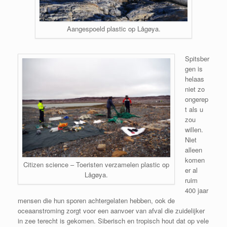
Aangespoeld plastic op Lågøya.
Spitsber
gen is
helaas
niet zo
ongerep
t als u
zou
willen.
Niet
alleen
komen
Citizen science – Toeristen verzamelen plastic op
er al
Lågøya.
ruim
400 jaar
mensen die hun sporen achtergelaten hebben, ook de
oceaanstroming zorgt voor een aanvoer van afval die zuidelijker
in zee terecht is gekomen. Siberisch en tropisch hout dat op vele