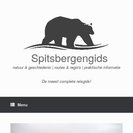
Ga
naar
de
inhoud
Spitsbergengids
natuur & geschiedenis | routes & regio's | praktische informatie
De meest complete reisgids!
Menu