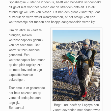
Spitsbergse kusten te vinden is, heeft een bepaalde schoonheid,
dit geldt niet voor het plastic dat de stranden ontsiert. Op elk
strand ligt wel iets van plastic. Dit kan een groot visnet zijn, dat
al vanuit de verte wordt waargenomen, of het stokje van een
wattenstaafje dat tussen een hoopje aangespoelde veren ligt.
Om dit afval in kaart te
brengen, maken
wetenschappers gebruik
van het toerisme. Dat
wordt ‘citizen science’
genoemd. Een
wetenschapper kan maar
op één plek tegelijk zijn
en moet bovendien zijn
expeditie kunnen
bekostigen.
Toerisme is er gedurende
het hele seizoen en op
verschillende plaatsen
tegelijk.
Birgit Lutz heeft op Lågøya een
Een aantal
visnet gevonden met daarin twee