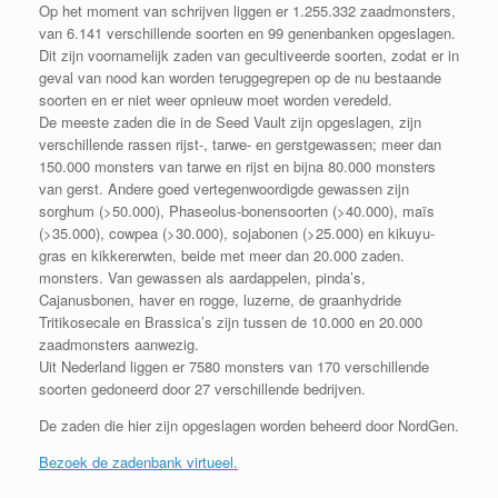
Op het moment van schrijven liggen er 1.255.332 zaadmonsters,
van 6.141 verschillende soorten en 99 genenbanken opgeslagen.
Dit zijn voornamelijk zaden van gecultiveerde soorten, zodat er in
geval van nood kan worden teruggegrepen op de nu bestaande
soorten en er niet weer opnieuw moet worden veredeld.
De meeste zaden die in de Seed Vault zijn opgeslagen, zijn
verschillende rassen rijst-, tarwe- en gerstgewassen; meer dan
150.000 monsters van tarwe en rijst en bijna 80.000 monsters
van gerst. Andere goed vertegenwoordigde gewassen zijn
sorghum (>50.000), Phaseolus-bonensoorten (>40.000), maïs
(>35.000), cowpea (>30.000), sojabonen (>25.000) en kikuyu-
gras en kikkererwten, beide met meer dan 20.000 zaden.
monsters. Van gewassen als aardappelen, pinda’s,
Cajanusbonen, haver en rogge, luzerne, de graanhydride
Tritikosecale en Brassica’s zijn tussen de 10.000 en 20.000
zaadmonsters aanwezig.
Uit Nederland liggen er 7580 monsters van 170 verschillende
soorten gedoneerd door 27 verschillende bedrijven.
De zaden die hier zijn opgeslagen worden beheerd door NordGen.
Bezoek de zadenbank virtueel.