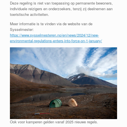
Deze regeling is niet van toepassing op permanente bewoners,
individuele reizigers en onderzoekers, tenzij zij deelnemen aan
toeristische activiteiten.
Meer informatie is te vinden via de website van de
Sysselmester:
https://www.sysselmesteren.no/en/news/2024/12/new-
environmental-regulations-enters-into-force-on-1-january/
Ook voor kamperen gelden vanaf 2025 nieuwe regels.