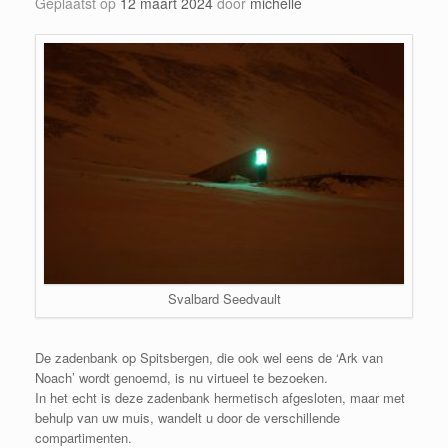
Geplaatst op
12 maart 2024
door
michelle
Svalbard Seedvault
De zadenbank op Spitsbergen, die ook wel eens de ‘Ark van
Noach’ wordt genoemd, is nu virtueel te bezoeken.
In het echt is deze zadenbank hermetisch afgesloten, maar met
behulp van uw muis, wandelt u door de verschillende
compartimenten.