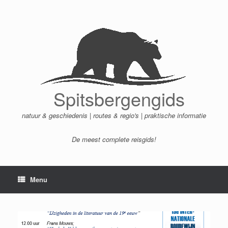
Ga
naar
de
inhoud
Spitsbergengids
natuur & geschiedenis | routes & regio's | praktische informatie
De meest complete reisgids!
Menu