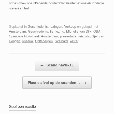
https://www.oba.nl/agenda/oosterdok/19einternationalebuchdagwi
nterenijs.html
Geplaatst in
Geschiedenis
,
lezingen
,
Verkoop
en getagd met
Amsterdam
,
Geschiedenis
,
ijs
,
lezing
,
Michelle van Dijk
,
OBA
,
Openbare bibliotheek Amsterdam
,
presentatie
,
reisgids
,
Sjef van
Dongen
,
sneeuw
,
Spitsbergen
,
Svalbard
,
winter
.
Bericht navigatie
←
Scandinavië-XL
Plastic afval op de stranden…
→
Geef een reactie